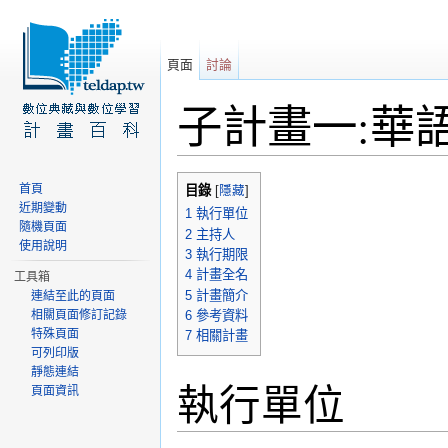
頁面
討論
子計畫一:華
前往：
導覽
、
搜尋
首頁
目錄
[
隱藏
]
近期變動
1
執行單位
隨機頁面
2
主持人
使用說明
3
執行期限
4
計畫全名
工具箱
5
計畫簡介
連結至此的頁面
相關頁面修訂記錄
6
參考資料
特殊頁面
7
相關計畫
可列印版
靜態連結
執行單位
頁面資訊