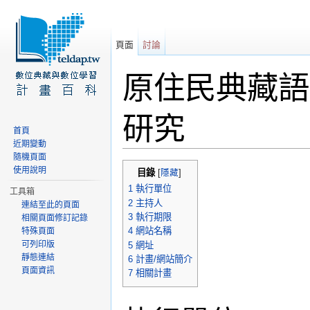
頁面
討論
原住民典藏語
研究
首頁
近期變動
前往：
導覽
、
搜尋
隨機頁面
使用說明
目錄
[
隱藏
]
1
執行單位
工具箱
2
主持人
連結至此的頁面
3
執行期限
相關頁面修訂記錄
4
網站名稱
特殊頁面
可列印版
5
網址
靜態連結
6
計畫/網站簡介
頁面資訊
7
相關計畫